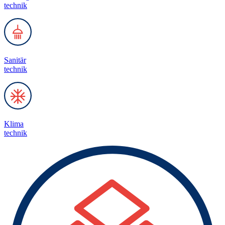
technik
Sanitär
technik
Klima
technik